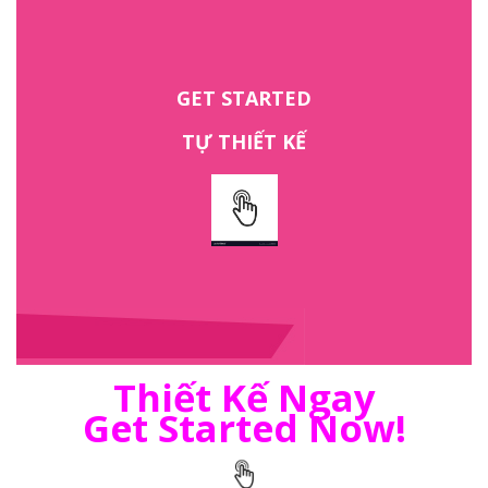
GET STARTED
TỰ THIẾT KẾ
Thiết Kế Ngay
Get Started Now!