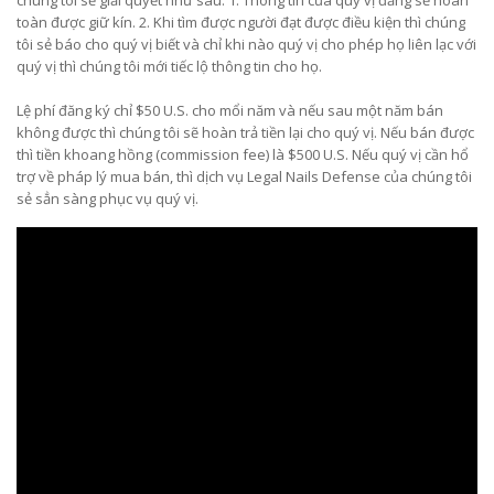
chúng tôi sẻ giải quyết như sau: 1. Thông tin của quý vị đăng sẻ hoàn
toàn được giữ kín. 2. Khi tìm được người đạt được điều kiện thì chúng
tôi sẻ báo cho quý vị biết và chỉ khi nào quý vị cho phép họ liên lạc với
quý vị thì chúng tôi mới tiếc lộ thông tin cho họ.
Lệ phí đăng ký chỉ $50 U.S. cho mổi năm và nếu sau một năm bán
không được thì chúng tôi sẽ hoàn trả tiền lại cho quý vị. Nếu bán được
thì tiền khoang hồng (commission fee) là $500 U.S. Nếu quý vị cần hổ
trợ về pháp lý mua bán, thì dịch vụ Legal Nails Defense của chúng tôi
sẻ sẳn sàng phục vụ quý vị.